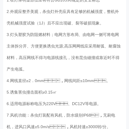
2.外观应整齐美观，杀虫灯外壳应具有足够的机械强度，整机外
壳机械强度试验（1J）后不应出现破、裂等破损现象。
3.灯头塑胶为防阻燃材料；电网方形布局、由电网一侧可将电网
主体拆分开、方便更换诱虫光源;高压网网线应采用耐弧、耐腐蚀
材料，高压网线不得与电源线接孔，没有昆虫碰撞或靠近时不得
产生电弧。
4.网线直径≥2．0mm，网线间距≤10mm。
5.诱集害虫撞击面积≥0.15㎡
6.适用电源标称电压为220V、DC12V等电源。
7.风机功能：杀虫灯装配有风机，防水级别IP68，无刷电
机，进风口风速≥5.0m/s，风机转速≥3000转/分。