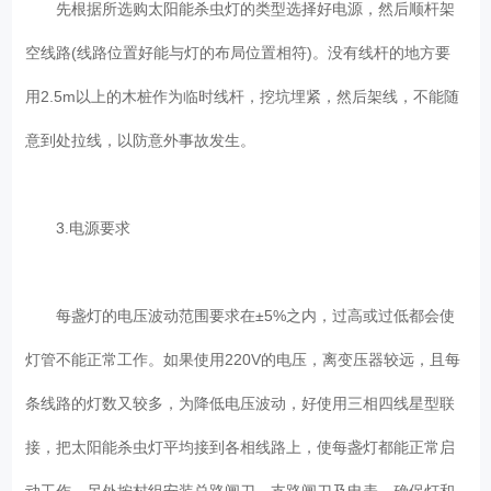
先根据所选购太阳能杀虫灯的类型选择好电源，然后顺杆架
空线路(线路位置好能与灯的布局位置相符)。没有线杆的地方要
用2.5m以上的木桩作为临时线杆，挖坑埋紧，然后架线，不能随
意到处拉线，以防意外事故发生。
3.电源要求
每盏灯的电压波动范围要求在±5%之内，过高或过低都会使
灯管不能正常工作。如果使用220V的电压，离变压器较远，且每
条线路的灯数又较多，为降低电压波动，好使用三相四线星型联
接，把太阳能杀虫灯平均接到各相线路上，使每盏灯都能正常启
动工作。另外按村组安装总路闸刀、支路闸刀及电表，确保灯和