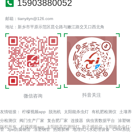
15903880052
邮箱：tianyityn@126.com
地址：新乡市平原示范区昆仑路与嫩江路交叉口西北角
抖音关注
微信咨询
友情链接：
柠檬视频app
脱泡机
太阳能杀虫灯
有机肥检测仪
土壤养
分检测仪
阀门生产厂家
复合肥厂家
连接器
病虫害数据平台
涂塑钢
版权所有 柠檬视频app_太阳能高空测报灯_孢子捕捉仪_太阳能杀虫灯-
管
3pe防腐钢管
凃塑钢管
热熔胶棒
地埋式污水处理设备
CRM系统