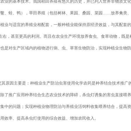
业的基本技术。我国稻田养殖有悠久的历史，并已列入世界非物质文
、鳖、蛙、鸭），旱田养殖（包括树林、果园、桑园、菜园……放养禽类
种种植业与适宜的养殖业相配套，一般种植业能保持原经济效益，与其配套
左右，甚至更高的利润。而且在农业生产环境放养食虫、食草动物，既
是对生产区域内的植物进行病、虫、草害生物防治，实现种植业生物
研究其原因主要是：种植业生产防治虫害使用化学农药是种养结合技术推广
灯，排除了推广应用种养结合生态农业技术的障碍，杀虫灯诱集的害虫直接喂
集中的问题；实现种植业物理防治与养殖业活饲料收集喂养结合，提高
灯使用效率、提高杀虫灯使用的综合效益、增加农民收入。