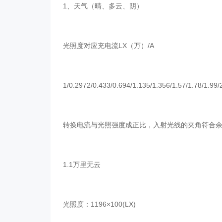
1、天气（晴、多云、阴）
光照度对应充电流LX（万）/A
1/0.2972/0.433/0.694/1.135/1.356/1.57/1.78/1.99/
转换电流与光照强度成正比，入射光线的夹角符合余弦规律
1.1万里无云
光照度：1196×100(LX)