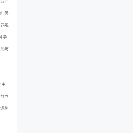
化遗产
、蛙类
的养殖
是科学
防治与
的主
养放养
资源利