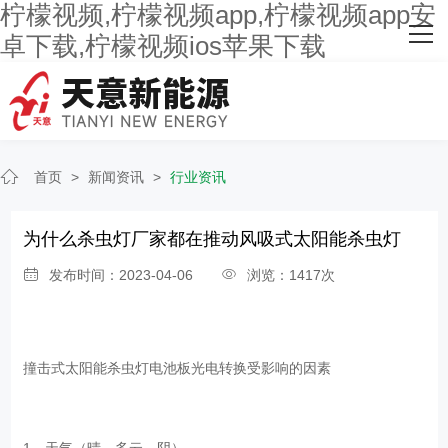
柠檬视频,柠檬视频app,柠檬视频app安
网站首页
卓下载,柠檬视频ios苹果下载
关于柠檬视频
主营产品
首页
>
新闻资讯
>
行业资讯
客户案例
人才招聘
为什么杀虫灯厂家都在推动风吸式太阳能杀虫灯
发布时间：2023-04-06
浏览：1417次
新闻资讯
联系柠檬视频
撞击式太阳能杀虫灯电池板光电转换受影响的因素
1、天气（晴、多云、阴）