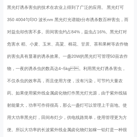
黑光灯诱杀害虫的技术在农业上得到了广泛的应用。 黑光灯可
350 4004匀印O 波长nm 黑光灯光谱能t分布诱杀数百种害虫，而
对益虫却伤害不多。田间害虫约占84%，益虫占16%。黑光灯对
危害水 稻、小麦、玉米、高粱、棉花、甘蔗、茶和果树等农作物
的害虫具有显著的诱杀效果。一盏20W的黑光灯可管理50亩农作
物，一夜的诱杀虫的数高达4~5kg。利用黑光灯诱杀害虫，
不仅杀虫的效率高，而且使用方便，没有污染，可节约大量农
药。如果使用紫外线金属卤化物灯作黑光灯光源，由于紫外线辐
射能量大，功率可作得很高，那么一盏灯可以管理上千亩地。使
用大功率黑光灯，田间布灯少，供电线路简单，使用管理更为方
便。所以大功率的长波紫外线金属卤化物灯如稼一铝灯是一种很