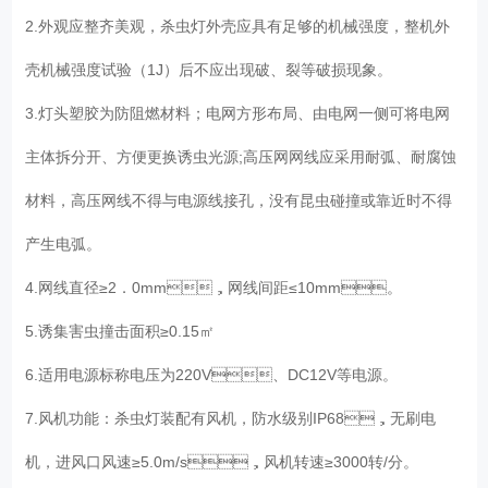
2.外观应整齐美观，杀虫灯外壳应具有足够的机械强度，整机外
壳机械强度试验（1J）后不应出现破、裂等破损现象。
3.灯头塑胶为防阻燃材料；电网方形布局、由电网一侧可将电网
主体拆分开、方便更换诱虫光源;高压网网线应采用耐弧、耐腐蚀
材料，高压网线不得与电源线接孔，没有昆虫碰撞或靠近时不得
产生电弧。
4.网线直径≥2．0mm，网线间距≤10mm。
5.诱集害虫撞击面积≥0.15㎡
6.适用电源标称电压为220V、DC12V等电源。
7.风机功能：杀虫灯装配有风机，防水级别IP68，无刷电
机，进风口风速≥5.0m/s，风机转速≥3000转/分。