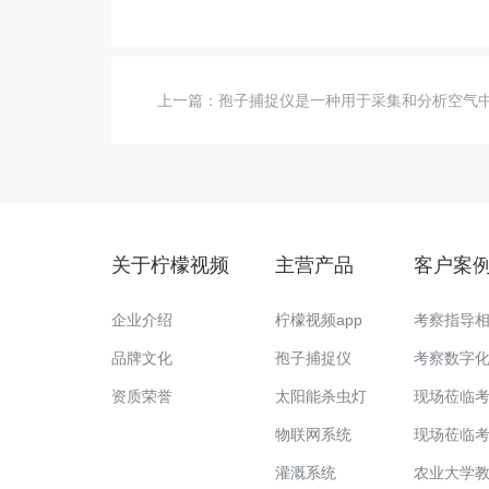
上一篇：
孢子捕捉仪是一种用于采集和分析空气中微生物孢子的设
关于柠檬视频
主营产品
客户案
企业介绍
柠檬视频app
考察指导
品牌文化
孢子捕捉仪
考察数字
资质荣誉
太阳能杀虫灯
现场莅临
物联网系统
现场莅临
灌溉系统
农业大学