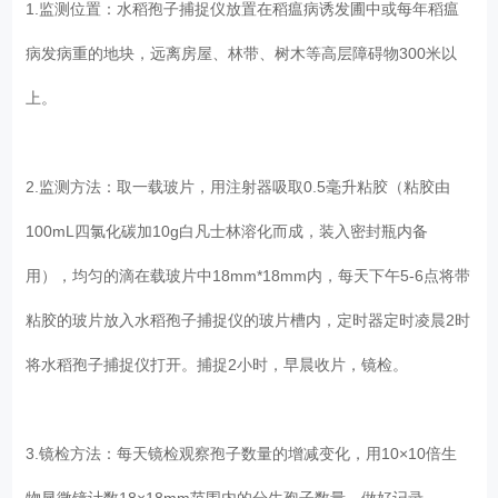
1.监测位置：水稻孢子捕捉仪放置在稻瘟病诱发圃中或每年稻瘟
病发病重的地块，远离房屋、林带、树木等高层障碍物300米以
上。
2.监测方法：取一载玻片，用注射器吸取0.5毫升粘胶（粘胶由
100mL四氯化碳加10g白凡士林溶化而成，装入密封瓶内备
用），均匀的滴在载玻片中18mm*18mm内，每天下午5-6点将带
粘胶的玻片放入水稻孢子捕捉仪的玻片槽内，定时器定时凌晨2时
将水稻孢子捕捉仪打开。捕捉2小时，早晨收片，镜检。
3.镜检方法：每天镜检观察孢子数量的增减变化，用10×10倍生
物显微镜计数18×18mm范围内的分生孢子数量，做好记录。