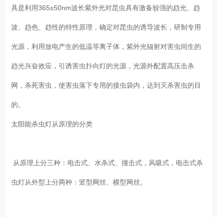
具是利用365±50nm波长紫外光对昆虫具有激备较强的趋光、趋
波、趋色、趋性的特性原理，确定对昆虫的诱导波长，研制专用
光源，利用放电产生的低温等离子体，紫外光辐射对害虫间生的
趋光兴奋效应，引诱害虫扑向灯的光源，光源外配置高压击杀
网，杀死害虫，使害虫落下专用的接虫袋内，达到灭杀害虫的目
的。
太阳能杀虫灯从原理的分类
从原理上分三种：电击式、水杀式、撞击式，风吸式，电击式杀
虫灯从外型上分两种：竖型网丝、横型网丝。