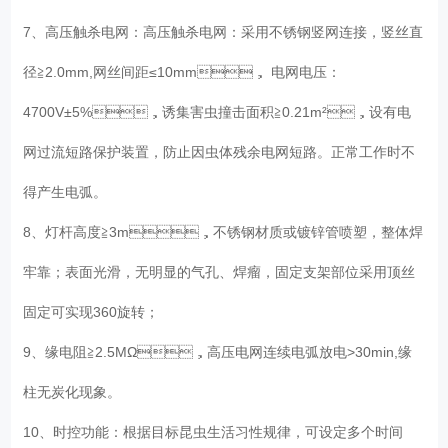
7、高压触杀电网：高压触杀电网：采用不锈钢竖网连接，竖丝直
径≧2.0mm,网丝间距≤10mm， 电网电压：
4700V±5%，诱集害虫撞击面积≧0.21m²，设有电
网过流短路保护装置，防止因虫体残余电网短路。正常工作时不
得产生电弧。
8、灯杆高度≧3m，不锈钢材质或镀锌管喷塑，整体焊
牢靠；表面光滑，无明显的气孔、焊瘤，固定支架部位采用顶丝
固定可实现360旋转；
9、缘电阻≧2.5MΩ，高压电网连续电弧放电>30min,缘
柱无炭化现象。
10、时控功能：根据目标昆虫生活习性规律，可设定多个时间