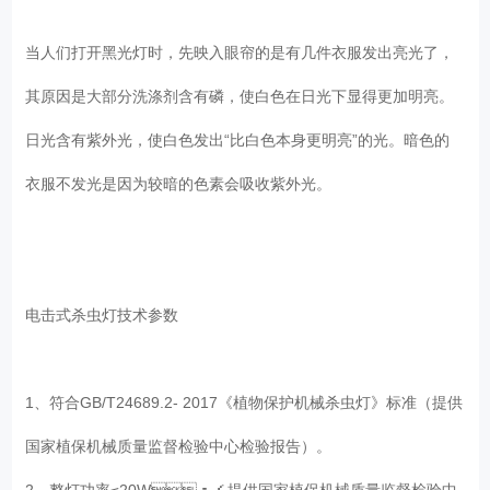
当人们打开黑光灯时，先映入眼帘的是有几件衣服发出亮光了，
其原因是大部分洗涤剂含有磷，使白色在日光下显得更加明亮。
日光含有紫外光，使白色发出“比白色本身更明亮”的光。暗色的
衣服不发光是因为较暗的色素会吸收紫外光。
电击式杀虫灯技术参数
1、符合GB/T24689.2- 2017《植物保护机械杀虫灯》标准（提供
国家植保机械质量监督检验中心检验报告）。
2、整灯功率≤20W；（提供国家植保机械质量监督检验中