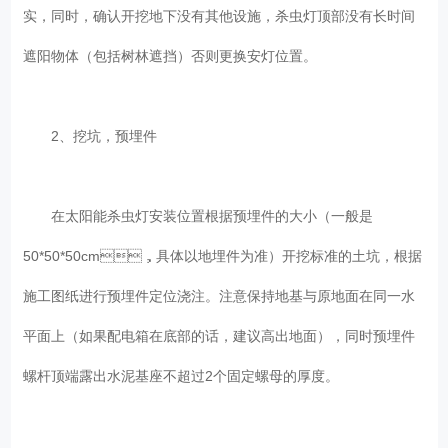
实，同时，确认开挖地下没有其他设施，杀虫灯顶部没有长时间
遮阳物体（包括树林遮挡）否则更换安灯位置。
2、挖坑，预埋件
在太阳能杀虫灯安装位置根据预埋件的大小（一般是
50*50*50cm，具体以地埋件为准）开挖标准的土坑，根据
施工图纸进行预埋件定位浇注。注意保持地基与原地面在同一水
平面上（如果配电箱在底部的话，建议高出地面），同时预埋件
螺杆顶端露出水泥基座不超过2个固定螺母的厚度。