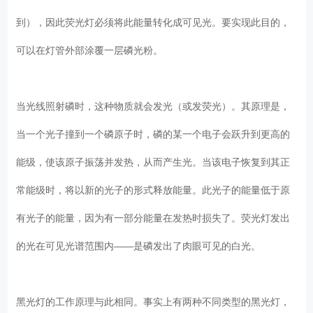
到），因此荧光灯必须将此能量转化成可见光。要实现此目的，
可以在灯管外部涂覆一层磷光粉。
当光线照射磷时，这种物质就会发光（或发荧光）。其原理是，
当一个光子撞到一个磷原子时，磷的某一个电子会跃升到更高的
能级，使该原子振荡并发热，从而产生光。当该电子恢复到其正
常能级时，将以新的光子的形式释放能量。此光子的能量低于原
有光子的能量，因为有一部分能量在发热时损失了。荧光灯发出
的光在可见光谱范围内——是磷发出了肉眼可见的白光。
黑光灯的工作原理与此相同。事实上有两种不同类型的黑光灯，