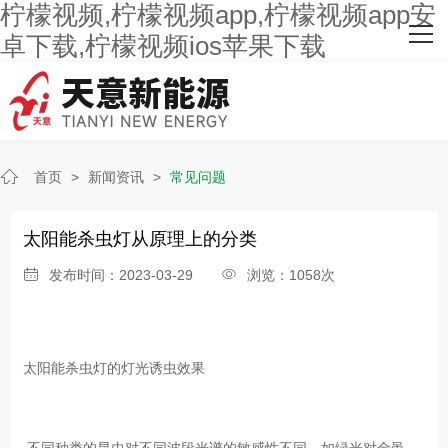
柠檬视频,柠檬视频app,柠檬视频app安
网站首页
卓下载,柠檬视频ios苹果下载
关于柠檬视频
主营产品
首页
>
新闻资讯
>
常见问题
客户案例
人才招聘
太阳能杀虫灯从原理上的分类
发布时间：2023-03-29
浏览：1058次
新闻资讯
联系柠檬视频
太阳能杀虫灯的灯光诱虫效果
不同种类的昆虫对不同波段光谱的敏感性不同，如绿光对金黾