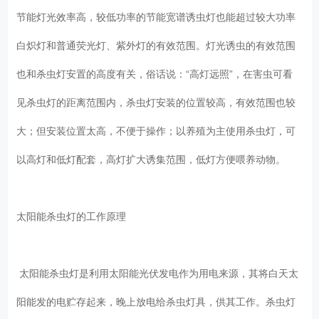
节能灯光效率高，较低功率的节能宽谱诱虫灯也能超过较大功率
白炽灯和普通荧光灯、紫外灯的有效范围。灯光诱虫的有效范围
也和杀虫灯安置的高度有关，俗话说：“高灯远照”，在害虫可看
见杀虫灯的距离范围内，杀虫灯安装的位置较高，有效范围也较
大；但安装位置太高，不便于操作；以养殖为主使用杀虫灯，可
以高灯和低灯配套，高灯扩大诱集范围，低灯方便喂养动物。
太阳能杀虫灯的工作原理
太阳能杀虫灯是利用太阳能光伏发电作为用电来源，其将白天太
阳能发的电贮存起来，晚上放电给杀虫灯具，供其工作。杀虫灯