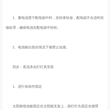
1、蓄电池置于配电箱中时，应轻拿轻放，配电箱不合适时应
做处理，确保电池在配电箱中轻松。
2、电池输出线在情况下都禁止短接。
四步：直流杀虫灯灯具安装
1、进行各组件固定
太阳能电池板固定在太阳能支架上，路灯灯头固定在挑臂