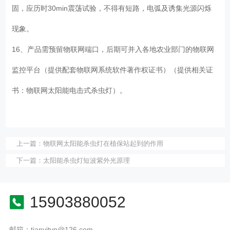
固，应历时30min震荡试验，不得有短路，电弧及诱集光源闪烁
现象。
16、产品需预留物联网端口，后期可并入各地农业部门的物联网
监控平台（提供配套物联网系统软件著作权证书）（提供相关证
书：物联网太阳能电击式杀虫灯）。
上一篇：
物联网太阳能杀虫灯在植保站起到的作用
下一篇：
太阳能杀虫灯短波紫外光原理
15903880052
邮箱：tianyityn@126.com