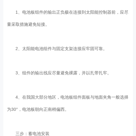
1、电池板组件的输出正负极在连接到太阳能控制器前，应尽
量采取措施避免短接。
2、太阳能电池组件与固定支架连接应牢固可靠。
3、组件的输出线应尽量避免裸露，并以扎带扎牢。
4、在我国大部分地区，电池板组件面板与地面夹角一般选择
为30°，电池板朝向正南稍偏西。
三步：蓄电池安装