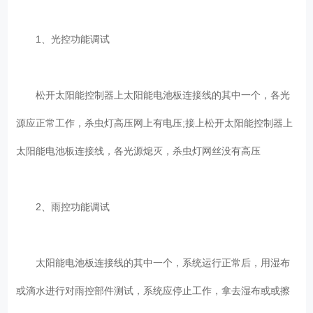
1、光控功能调试
松开太阳能控制器上太阳能电池板连接线的其中一个，各光
源应正常工作，杀虫灯高压网上有电压;接上松开太阳能控制器上
太阳能电池板连接线，各光源熄灭，杀虫灯网丝没有高压
2、雨控功能调试
太阳能电池板连接线的其中一个，系统运行正常后，用湿布
或滴水进行对雨控部件测试，系统应停止工作，拿去湿布或或擦