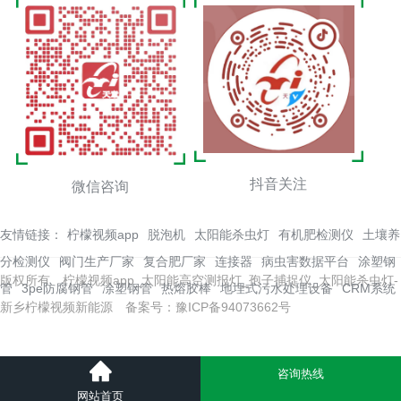
抖音关注
微信咨询
友情链接：
柠檬视频app
脱泡机
太阳能杀虫灯
有机肥检测仪
土壤养
分检测仪
阀门生产厂家
复合肥厂家
连接器
病虫害数据平台
涂塑钢
版权所有 柠檬视频app_太阳能高空测报灯_孢子捕捉仪_太阳能杀虫灯-
管
3pe防腐钢管
凃塑钢管
热熔胶棒
地埋式污水处理设备
CRM系统
新乡柠檬视频新能源
备案号：豫ICP备94073662号
咨询热线
网站地图
网站首页